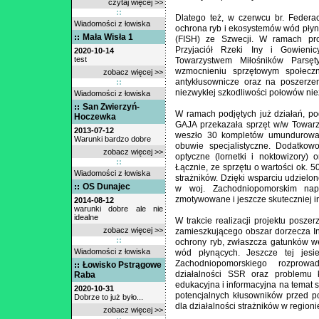
czytaj więcej >>
Dlatego też, w czerwcu br. Federa
Wiadomości z łowiska
ochrona ryb i ekosystemów wód płyną
Mała Wisła 1
(FISH) ze Szwecji. W ramach pro
Przyjaciół Rzeki Iny i Gowieni
2020-10-14
test
Towarzystwem Miłośników Parsę
wzmocnieniu sprzętowym społeczn
zobacz więcej >>
antykłusownicze oraz na poszerze
niezwykłej szkodliwości połowów ni
Wiadomości z łowiska
San Zwierzyń-
W ramach podjętych już działań, po
Hoczewka
GAJA przekazała sprzęt w/w Towarzy
2013-07-12
weszło 30 kompletów umundurowani
Warunki bardzo dobre
obuwie specjalistyczne. Dodatkow
zobacz więcej >>
optyczne (lornetki i noktowizory) or
Łącznie, ze sprzętu o wartości ok. 
Wiadomości z łowiska
strażników. Dzięki wsparciu udzielon
OS Dunajec
w woj. Zachodniopomorskim nap
zmotywowane i jeszcze skuteczniej i
2014-08-12
warunki dobre ale nie
idealne
W trakcie realizacji projektu posz
zobacz więcej >>
zamieszkującego obszar dorzecza Iny
ochrony ryb, zwłaszcza gatunków 
Wiadomości z łowiska
wód płynących. Jeszcze tej jesi
Zachodniopomorskiego rozprowa
Łowisko Pstrągowe
działalności SSR oraz problemu 
Raba
edukacyjna i informacyjna na temat
2020-10-31
potencjalnych kłusowników przed p
Dobrze to już było...
dla działalności strażników w regioni
zobacz więcej >>