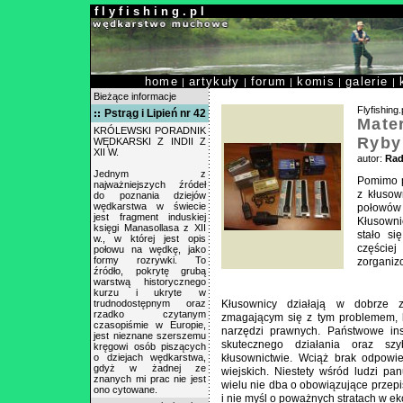
f l y f i s h i n g . p l
home
artykuły
forum
komis
galerie
|
|
|
|
|
Bieżące informacje
Flyfishing.
Pstrąg i Lipień nr 42
Mater
KRÓLEWSKI PORADNIK
Ryby
WĘDKARSKI Z INDII Z
XII W.
autor:
Rad
Jednym z
Pomimo p
najważniejszych źródeł
z kłusow
do poznania dziejów
wędkarstwa w świecie
połowów 
jest fragment induskiej
Kłusowni
księgi Manasollasa z XII
stało si
w., w której jest opis
części
połowu na wędkę, jako
formy rozrywki. To
zorgani
źródło, pokrytę grubą
warstwą historycznego
kurzu i ukryte w
trudnodostępnym oraz
Kłusownicy działają w dobrze 
rzadko czytanym
zmagającym się z tym problemem, br
czasopiśmie w Europie,
narzędzi prawnych. Państwowe ins
jest nieznane szerszemu
skutecznego działania oraz sz
kręgowi osób piszących
o dziejach wędkarstwa,
kłusownictwie. Wciąż brak odpowie
gdyż w żadnej ze
wiejskich. Niestety wśród ludzi pa
znanych mi prac nie jest
wielu nie dba o obowiązujące przep
ono cytowane.
i nie myśl o poważnych stratach w ek