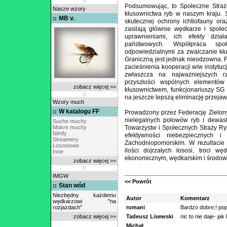
Podsumowując, to Społeczne Straż
Nasze wzory
kłusownictwa ryb w naszym kraju. 
MB v.
skutecznej ochrony ichtiofauny ora
zasilają głównie wędkarze i społe
uprawnieniami, ich efekty dział
państwowych. Współpraca spo
odpowiedzialnymi za zwalczanie kłu
Graniczną jest jednak nieodzowna. 
zacieśnienia kooperacji w/w instytu
zwłaszcza na najważniejszych 
przyszłości wspólnych elementów 
zobacz więcej >>
kłusownictwem, funkcjonariuszy SG i
na jeszcze lepszą eliminację przej
Wzory much
W katalogu FF
Prowadzony przez Federację Zielon
nielegalnych połowów ryb i dewast
Suche muchy
Mokre muchy
Towarzystw i Społecznych Straży Ry
Nimfy
efektywności niebezpiecznych 
Streamery
Zachodniopomorskim. W rezultacie 
Łososiowe
ilości dojrzałych łososi, troci
Inne
ekonomicznym, wędkarskim i środow
zobacz więcej >>
IMGW
<< Powrót
Stan wód
Niezbędny każdemu
Autor
Komentarz
wędkarzowi "na
rozjazdach"
romani
Bardzo dobre;! pop
zobacz więcej >>
Tadeusz Lisewski
nic to nie daje- jak
Michał