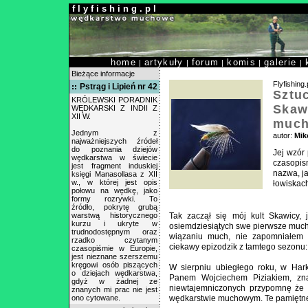
f l y f i s h i n g . p l
home
artykuły
forum
komis
galerie
|
|
|
|
|
Bieżące informacje
Flyfishing.
Pstrąg i Lipień nr 42
Sztu
KRÓLEWSKI PORADNIK
Skaw
WĘDKARSKI Z INDII Z
XII W.
muc
Jednym z
autor:
Mik
najważniejszych źródeł
do poznania dziejów
Jej wzór
wędkarstwa w świecie
czasopis
jest fragment induskiej
nazwa, ja
księgi Manasollasa z XII
w., w której jest opis
łowiskach
połowu na wędkę, jako
formy rozrywki. To
źródło, pokrytę grubą
warstwą historycznego
Tak zaczął się mój kult Skawicy, 
kurzu i ukryte w
osiemdziesiątych swe pierwsze much
trudnodostępnym oraz
wiązaniu much, nie zapomniałem
rzadko czytanym
ciekawy epizodzik z tamtego sezonu:
czasopiśmie w Europie,
jest nieznane szerszemu
kręgowi osób piszących
W sierpniu ubiegłego roku, w Har
o dziejach wędkarstwa,
Panem Wojciechem Piziakiem, zn
gdyż w żadnej ze
niewtajemniczonych przypomnę że W
znanych mi prac nie jest
ono cytowane.
wędkarstwie muchowym. Te pamiętne 