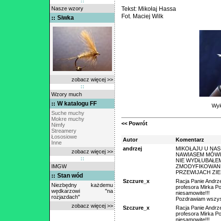
Nasze wzory
Tekst: Mikołaj Hassa
Fot. Maciej Wilk
Siwka
zobacz więcej >>
Wzory much
W katalogu FF
Wyk
Suche muchy
Mokre muchy
<< Powrót
Nimfy
Streamery
Łososiowe
Autor
Komentarz
Inne
andrzej
MIKOŁAJU U NAS
zobacz więcej >>
NAWIASEM MÓWI
NIE WYDŁUBAŁEM
IMGW
ZMODYFIKOWANE
PRZEWIJACH ZI
Stan wód
Szczure_x
Racja Panie Andrze
Niezbędny każdemu
profesora Mirka P
wędkarzowi "na
niesamowite!!!
rozjazdach"
Pozdrawiam wszyst
zobacz więcej >>
Szczure_x
Racja Panie Andrze
profesora Mirka P
niesamowite!!!