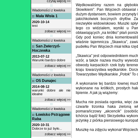
czytaj więcej >>
Wędkowaliśmy razem na głęboki
Słowikiem”. Pan Wojciech obławiał 
Wiadomości z łowiska
dużym dystansem, bowiem przynęty 
Mała Wisła 1
jakichkolwiek bocznych dryfów. Z
2020-10-14
niezwykle widowiskowo. Muszki spływ
test
tego co widziałem, wyniki u Pana
zobacz więcej >>
obławiających „na krótko” płań poniże
Gdy pod koniec dnia komentowaliśm
Wiadomości z łowiska
właśnie tajemnicza „Skawica”, za
San Zwierzyń-
pudełku Pan Wojciech miał kilka rzę
Hoczewka
„Skawica” jest odpowiednikiem muchy
2013-07-12
Warunki bardzo dobre
wzór, a także nazwa muchy wywodzi 
obwody karpackich rzek były teren
zobacz więcej >>
kraju towarzystwa wędkarskie. Dor
Towarzystwo Wędkarskie „Potok” To 
Wiadomości z łowiska
OS Dunajec
A wykonanie tej bardzo łownej much
2014-08-12
wykonane na krótkich, prostych ha
warunki dobre ale nie
lipienie. A jak ją wiążemy:
idealne
zobacz więcej >>
Mucha nie posiada ogonka, więc zac
czwarte trzonka haka zieloną włó
Wiadomości z łowiska
pomarańczowy „akcencik” (osobiśc
Łowisko Pstrągowe
tchórza bądź foki) Skrzydełka wykon
Raba
jeżynkę z piórka piersiowego kuropatwy
2020-10-31
Dobrze to już było...
Muszkę na zdjęciu wykonał Wojciech 
zobacz więcej >>