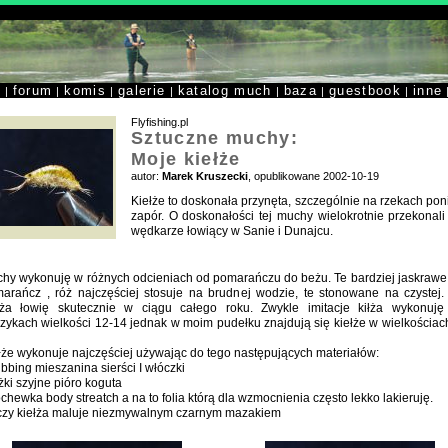
y
forum
komis
galerie
katalog much
baza
guestbook
inne
|
|
|
|
|
|
|
Flyfishing.pl
Sztuczne muchy:
Moje kiełże
autor:
Marek Kruszecki
, opublikowane 2002-10-19
Kiełże to doskonała przynęta, szczególnie na rzekach pon
zapór. O doskonałości tej muchy wielokrotnie przekonali
wędkarze łowiący w Sanie i Dunajcu.
hy wykonuję w różnych odcieniach od pomarańczu do beżu. Te bardziej jaskrawe
arańcz , róż najczęściej stosuje na brudnej wodzie, te stonowane na czystej
łża łowię skutecznie w ciągu całego roku. Zwykle imitacje kiłża wykonuję
zykach wielkości 12-14 jednak w moim pudełku znajdują się kiełże w wielkościac
łże wykonuje najczęściej używając do tego następujących materiałów:
ubbing mieszanina sierści I włóczki
óżki szyjne pióro koguta
ochewka body streatch a na to folia którą dla wzmocnienia często lekko lakieruję.
czy kiełża maluje niezmywalnym czarnym mazakiem