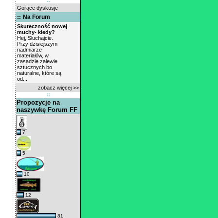
Gorące dyskusje
Na Forum
Skuteczność nowej
muchy- kiedy?
Hej, Słuchajcie.
Przy dzisiejszym
nadmiarze
materiałów, w
zasadzie zalewie
sztucznych bo
naturalne, które są
od...
zobacz więcej >>
Propozycje na
naszywkę Forum FF
7
5
10
12
81