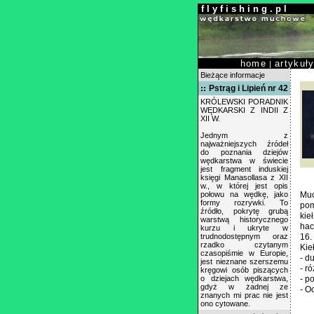
f l y f i s h i n g . p l
home
artykuł
|
Bieżące informacje
Pstrąg i Lipień nr 42
KRÓLEWSKI PORADNIK
WĘDKARSKI Z INDII Z
XII W.
Jednym z
najważniejszych źródeł
do poznania dziejów
wędkarstwa w świecie
jest fragment induskiej
księgi Manasollasa z XII
w., w której jest opis
połowu na wędkę, jako
Muc
formy rozrywki. To
pom
źródło, pokrytę grubą
kie
warstwą historycznego
hac
kurzu i ukryte w
trudnodostępnym oraz
16.
rzadko czytanym
Kie
czasopiśmie w Europie,
- d
jest nieznane szerszemu
- r
kręgowi osób piszących
o dziejach wędkarstwa,
- p
gdyż w żadnej ze
- O
znanych mi prac nie jest
ono cytowane.