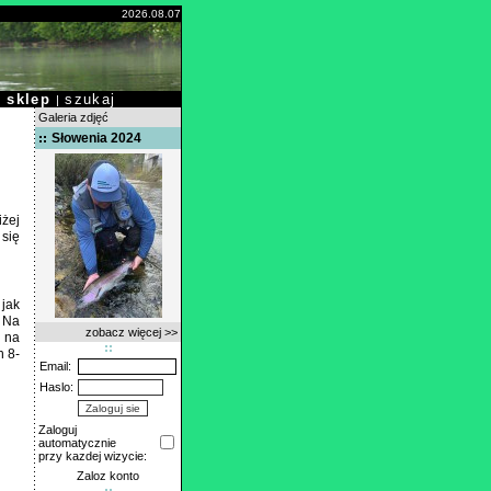
2026.08.07
sklep
szukaj
|
|
Galeria zdjęć
Słowenia 2024
iżej
 się
 jak
. Na
zobacz więcej >>
 na
h 8-
Email:
Haslo:
Zaloguj
automatycznie
przy kazdej wizycie:
Zaloz konto