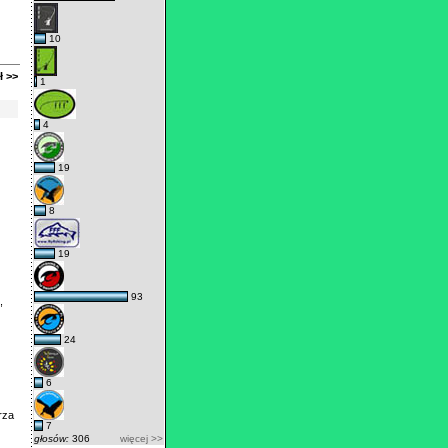
10
ł >>
1
4
19
8
19
93
,
24
6
rza
7
głosów:
306
więcej >>