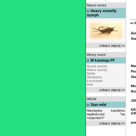
Nasze wzory
Heavy stonefly
nymph
<< 
Au
St
zobacz więcej >>
Wzory much
W katalogu FF
Mac
Suche muchy
Mokre muchy
Pio
Nimfy
Sl
Streamery
Łososiowe
Inne
Mic
zobacz więcej >>
Ro
IMGW
JA
Stan wód
KR
Niezbędny każdemu
GR
wędkarzowi "na
rozjazdach"
pa
zobacz więcej >>