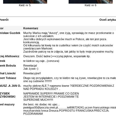
Kiełż nr 5.
Kiełż nr 6
Powrót
Oceń artyku
tor
Komentarz
anisław Guzdek
Muchy Marka mają "duszę", one żyją, sprawiają że masz przekonanie o
sukcesie z ich udziałem.
Jest kilku dobrych wykonawców much w Polsce, ale ten jest poza
konkurencją.
Od kilkunastu lat łowię na te cudeńka i wiem że część moich sukcesów
zawdzięczam Markowi.
Zazdrośnie patrzę na te zdjęcia, tak jakby to były moje prywatne muchy.
iej Afeltowicz
Owszem. Dość ładne:)=>czytaj piękne, wspaniałe itp.
trek
te kiełrze są zaje...(cenzura)
awek Bobula
Rewelacja!
Jak żywe:-)
hał Lisiecki
Rewelacyjne!!
bert Tobiasz
Długo się przyglądałem, czy te kiełże nie są żywe, rewelacyjne to za mało
one są cudowne !!!!!!!!!
NUSZ .A JAN O.
muchy piekne ALE.? napewno lowne ?SERDECZNE POZDROWIENIA Z
NAD POPRADU KOLEDZY ..
ZYSIEK
NAPRAWDE SUPER!!!! PRAWIE CO DZIEN
ZYBOWSKI
JESTEM W INTERNECIE I PODZIWIAM TE
SUPEROWE MUCHY!!!
wel mazury
the best. nic dodac nic ujac...
pwielgus00@poczta.onet.pl............tel696724241.uczen francuskiego mist
muszkarstwa Ivesa Dreuxa.POPROSTU FRANCUSKA PRECYZJA.
POZDRAWIAM