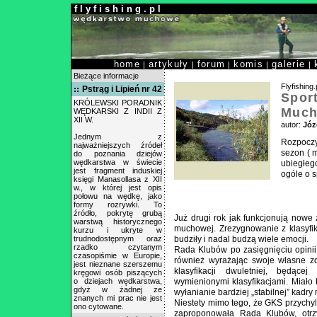
f l y f i s h i n g . p l
home
artykuły
forum
komis
galerie
|
|
|
|
|
Bieżące informacje
Flyfishing.
Pstrąg i Lipień nr 42
Sport
KRÓLEWSKI PORADNIK
Much
WĘDKARSKI Z INDII Z
XII W.
autor:
Józ
Jednym z
Rozpoczy
najważniejszych źródeł
sezon ( 
do poznania dziejów
wędkarstwa w świecie
ubiegłeg
jest fragment induskiej
ogóle o 
księgi Manasollasa z XII
w., w której jest opis
połowu na wędkę, jako
formy rozrywki. To
źródło, pokrytę grubą
Już drugi rok jak funkcjonują nowe
warstwą historycznego
muchowej. Zrezygnowanie z klasyfikac
kurzu i ukryte w
trudnodostępnym oraz
budziły i nadal budzą wiele emocji.
rzadko czytanym
Rada Klubów po zasięgnięciu opinii
czasopiśmie w Europie,
również wyrażając swoje własne z
jest nieznane szerszemu
klasyfikacji dwuletniej, będą
kręgowi osób piszących
o dziejach wędkarstwa,
wymienionymi klasyfikacjami. Miało
gdyż w żadnej ze
wyłanianie bardziej „stabilnej” kadry
znanych mi prac nie jest
Niestety mimo tego, że GKS przychyln
ono cytowane.
zaproponowała Rada Klubów, otr