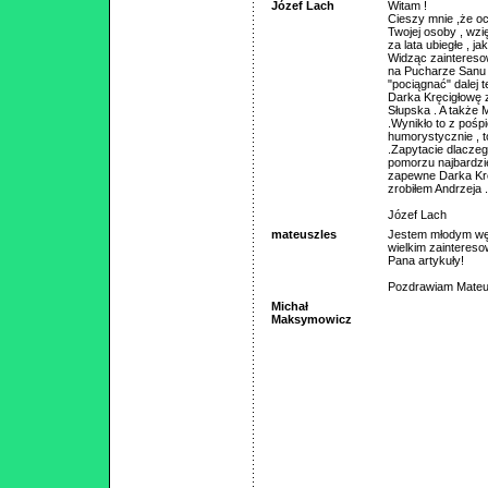
Józef Lach
Witam !
Cieszy mnie ,że oc
Twojej osoby , wzi
za lata ubiegłe , j
Widząc zaintereso
na Pucharze Sanu ) 
"pociągnać" dalej 
Darka Kręcigłowę z
Słupska . A także 
.Wynikło to z pośp
humorystycznie , 
.Zapytacie dlacze
pomorzu najbardziej
zapewne Darka Krę
zrobiłem Andrzeja .
Józef Lach
mateuszles
Jestem młodym węd
wielkim zainteres
Pana artykuły!
Pozdrawiam Mateu
Michał
Maksymowicz