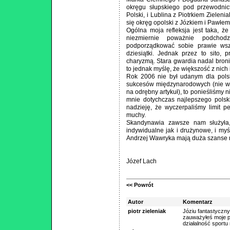
okręgu słupskiego pod przewodni
Polski, i Lublina z Piotrkiem Zielen
się okręg opolski z Józkiem i Pawłe
Ogólna moja refleksja jest taka, ż
niezmiernie poważnie podchod
podporządkować sobie prawie wszys
dziesiątki. Jednak przez to sito, 
charyzmą. Stara gwardia nadal broni 
to jednak myślę, że większość z nich 
Rok 2006 nie był udanym dla polsk
sukcesów międzynarodowych (nie wnik
na odrębny artykuł), to ponieśliśmy 
mnie dotychczas najlepszego polski
nadzieję, że wyczerpaliśmy limit p
muchy.
Skandynawia zawsze nam służyła
indywidualne jak i drużynowe, i myś
Andrzej Wawryka mają duża szanse na
Józef Lach
<< Powrót
Autor
Komentarz
piotr zieleniak
Józiu fantastyczny 
zauważyłeś moje po
działalność sport