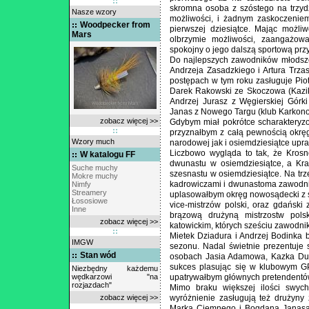
skromna osoba z szóstego na trzydz
Nasze wzory
możliwości, i żadnym zaskoczenie
Woodpecker from
pierwszej dziesiątce. Mając możli
Mars
olbrzymie możliwości, zaangażow
spokojny o jego dalszą sportową przy
Do najlepszych zawodników młodsze
Andrzeja Zasadzkiego i Artura Trza
postępach w tym roku zasługuje Piot
Darek Rakowski ze Skoczowa (Kazika
Andrzej Jurasz z Węgierskiej Górki
Janas z Nowego Targu (klub Karkonos
zobacz więcej >>
Gdybym miał pokrótce scharakteryz
przyznałbym z całą pewnością okręg
Wzory much
narodowej jak i osiemdziesiątce upr
Liczbowo wygląda to tak, że Kros
W katalogu FF
dwunastu w osiemdziesiątce, a Kr
Suche muchy
szesnastu w osiemdziesiątce. Na trz
Mokre muchy
kadrowiczami i dwunastoma zawodni
Nimfy
Streamery
uplasowałbym okręg nowosądecki z s
Łososiowe
vice-mistrzów polski, oraz gdański 
Inne
brązową drużyną mistrzostw pols
zobacz więcej >>
katowickim, których sześciu zawodn
Mietek Dziadura i Andrzej Bodinka b
IMGW
sezonu. Nadal świetnie prezentuje 
Stan wód
osobach Jasia Adamowa, Kazka Duł
sukces plasując się w klubowym GP
Niezbędny każdemu
wędkarzowi "na
upatrywałbym głównych pretendentó
rozjazdach"
Mimo braku większej ilości swyc
zobacz więcej >>
wyróżnienie zasługują też drużyny
Marka Ciemnego i Bogdana Janasa – 