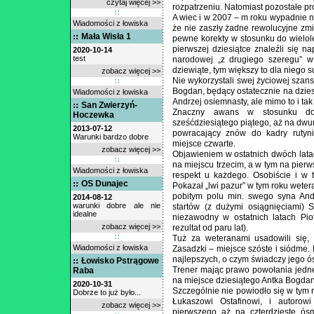
czytaj więcej >>
rozpatrzeniu. Natomiast pozostałe p
A wiec i w 2007 – m roku wypadnie na
Wiadomości z łowiska
że nie zaszły żadne rewolucyjne zmi
Mała Wisła 1
pewne korekty w stosunku do wielol
pierwszej dziesiątce znaleźli się 
2020-10-14
test
narodowej „z drugiego szeregu” w
dziewiąte, tym większy to dla niego s
zobacz więcej >>
Nie wykorzystali swej życiowej szans
Bogdan, będący ostatecznie na dzies
Wiadomości z łowiska
Andrzej osiemnasty, ale mimo to i tak 
San Zwierzyń-
Znaczny awans w stosunku do
Hoczewka
sześćdziesiątego piątego, aż na dwun
2013-07-12
powracający znów do kadry rutyni
Warunki bardzo dobre
miejsce czwarte.
zobacz więcej >>
Objawieniem w ostatnich dwóch latac
na miejscu trzecim, a w tym na pierw
Wiadomości z łowiska
respekt u każdego. Osobiście i w t
OS Dunajec
Pokazał „lwi pazur” w tym roku weter
pobitym polu min. swego syna Andr
2014-08-12
warunki dobre ale nie
startów (z dużymi osiągnięciami) 
idealne
niezawodny w ostatnich latach Piot
zobacz więcej >>
rezultat od paru lat).
Tuż za weteranami usadowili się, 
Wiadomości z łowiska
Zasadzki – miejsce szóste i siódme.
najlepszych, o czym świadczy jego ó
Łowisko Pstrągowe
Trener mając prawo powołania jedneg
Raba
na miejsce dziesiątego Antka Bogda
2020-10-31
Szczególnie nie powiodło się w tym
Dobrze to już było...
Łukaszowi Ostafinowi, i autorow
zobacz więcej >>
pierwszego aż na czterdzieste ósm