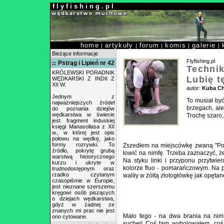
f l y f i s h i n g . p l
home
artykuły
forum
komis
galerie
|
|
|
|
|
Bieżące informacje
Flyfishing.pl
Pstrąg i Lipień nr 42
Technik
KRÓLEWSKI PORADNIK
Lubię t
WĘDKARSKI Z INDII Z
XII W.
autor:
Kuba Ch
Jednym z
To musiał być
najważniejszych źródeł
brzegach, ale
do poznania dziejów
wędkarstwa w świecie
Trochę szaro,
jest fragment induskiej
księgi Manasollasa z XII
w., w której jest opis
połowu na wędkę, jako
formy rozrywki. To
Zszedłem na miejscówkę zwaną "Pod
źródło, pokrytę grubą
łowić na nimfę. Trzeba zaznaczyć, ż
warstwą historycznego
Na styku linki i przyponu przytwie
kurzu i ukryte w
kolorze fluo - pomarańczowym. Na p
trudnodostępnym oraz
rzadko czytanym
waliły w żółtą złotogłówkę jak opętan
czasopiśmie w Europie,
jest nieznane szerszemu
kręgowi osób piszących
o dziejach wędkarstwa,
gdyż w żadnej ze
znanych mi prac nie jest
Mało tego - na dwa brania na nimf
ono cytowane.
suchej! Coś tam wyholowałem, coś