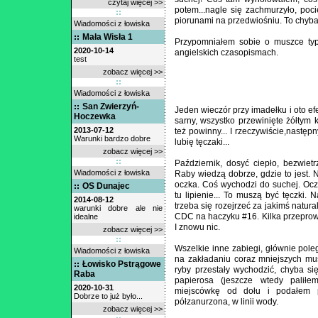
czytaj więcej >>
potem...nagle się zachmurzyło, poci
piorunami na przedwiośniu. To chyba 
Wiadomości z łowiska
Mała Wisła 1
Przypomniałem sobie o muszce typ
2020-10-14
angielskich czasopismach.
test
zobacz więcej >>
Wiadomości z łowiska
San Zwierzyń-
Jeden wieczór przy imadełku i oto ef
Hoczewka
sarny, wszystko przewinięte żółtym 
2013-07-12
też powinny... I rzeczywiście,następ
Warunki bardzo dobre
lubię tęczaki...
zobacz więcej >>
Październik, dosyć ciepło, bezwiet
Wiadomości z łowiska
Raby wiedzą dobrze, gdzie to jest. 
oczka. Coś wychodzi do suchej. Oczka
OS Dunajec
tu lipienie... To muszą być tęczki.
2014-08-12
trzeba się rozejrzeć za jakimś natur
warunki dobre ale nie
CDC na haczyku #16. Kilka przeprowa
idealne
I znowu nic.
zobacz więcej >>
Wszelkie inne zabiegi, głównie poleg
Wiadomości z łowiska
na zakładaniu coraz mniejszych m
Łowisko Pstrągowe
ryby przestały wychodzić, chyba się
Raba
papierosa (jeszcze wtedy paliłe
2020-10-31
miejscówkę od dołu i podałem p
Dobrze to już było...
półzanurzona, w linii wody.
zobacz więcej >>