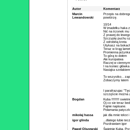
Autor
Komentarz
Marcin
Przepis na dobrego
Lewandowski
powtórzę.
10/14
W imadełku haka z
Nić na trzonek mu 
Z prawej do leweg
Szczyptę puchu s
Z odrobiną kreta
Utykasz na bokac
Teraz w krąg lame
Promienna jeżynk
To górą to dołem
Ale kuropatwa
Raczej w ciemnym 
I na koniec główka
Nasiąka szelakiem
To wszystko... za
Zobaczymy latem
I parafrazujac "Tęc
szczęście można 
Bogdan
Kuba !!!!!!!!! swie
Oj co sie teraz bed
Fajnie napisane.
Polamania patyczkuf
mikołaj hassa
jak dla mnie tekst i 
igor glinda
...dlatego lubie tec
Pozdrawiam igor
Paweł Olszewski
Świetnie Kuba. Prz