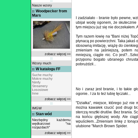
Nasze wzory
Woodpecker from
Mars
I zadziałało - branie było pewne, wz
ubijał wodę ogonem, że skutecznie 
tym miejscu już się nie doczekałem. Ale
Tym razem łowię na "Bani niżej Topól
płynacą po powierzchni. Taka jakaś 
stosowną imitację, wiążę do cienkie
zmieniam na jaśniejszą, potem n
zobacz więcej >>
mniejszą, ciągle nic. Co jest?...Sz
przyponu bogato ubranego chrusta
Wzory much
pobrużdził...
W katalogu FF
Suche muchy
Mokre muchy
Nimfy
Streamery
No i zaraz jest branie, i to takie 
Łososiowe
Inne
ogonie.. I za to też lubię tęczaki...
zobacz więcej >>
"Działka", miejsce, którego już nie
można kawałek rzucić pod drugi brze
IMGW
sterczą resztki drutów. Bez brania. S
Stan wód
na końcu głębszej wody. Ale ciąg
Niezbędny każdemu
wpuściłem...Zmieniam linkę z tonąc
wędkarzowi "na
ulubione "March Brown Spider.
rozjazdach"
zobacz więcej >>