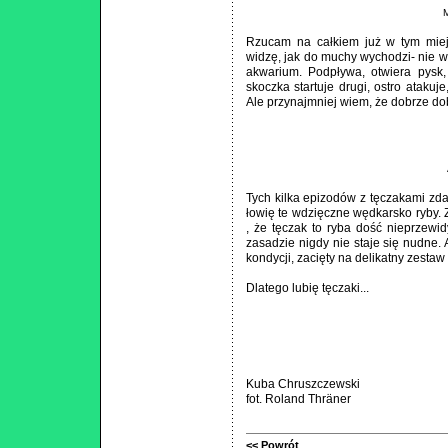
M
Rzucam na całkiem już w tym miejs
widzę, jak do muchy wychodzi- nie w
akwarium. Podpływa, otwiera pysk,
skoczka startuje drugi, ostro atakuj
Ale przynajmniej wiem, że dobrze dob
Tych kilka epizodów z tęczakami zda
łowię te wdzięczne wędkarsko ryby.
, że tęczak to ryba dość nieprzewid
zasadzie nigdy nie staje się nudne. 
kondycji, zacięty na delikatny zestaw
Dlatego lubię tęczaki...
Kuba Chruszczewski
fot. Roland Thräner
<< Powrót