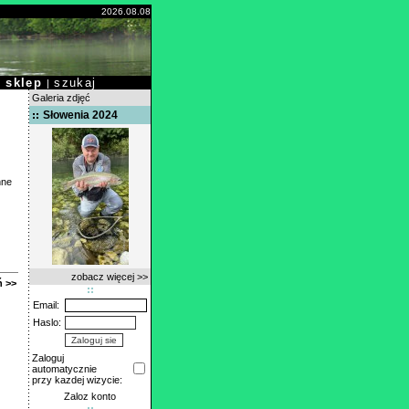
2026.08.08
sklep
szukaj
|
|
Galeria zdjęć
Słowenia 2024
nne
zobacz więcej >>
 >>
Email:
Haslo:
Zaloguj
automatycznie
przy kazdej wizycie:
Zaloz konto