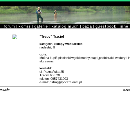
y
forum
komis
galerie
katalog much
baza
guestbook
inne
|
|
|
|
|
|
|
"Trepy" Trzciel
kategoria:
Sklepy wędkarskie
nadesłał:
ff
opis:
Można kupić plecionki,wędki,muchy,osęki,podbieraki, wodery i i
akcesoria.
kontakt:
ul. Poznańska 25
Trzciel 66-320
telefon: 0957431003
e-mail: pstrag@poczta.onet.pl
Powrót
Oceń