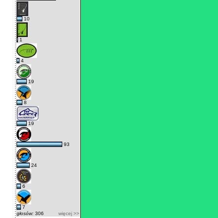
10
1
4
19
8
19
93
24
6
7
głosów:
306
więcej >>