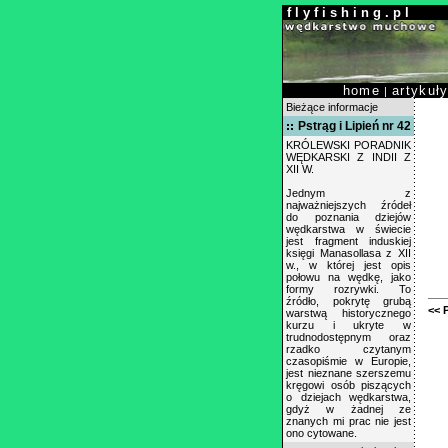
f l y f i s h i n g . p l
home
artykuł
|
Bieżące informacje
Pstrąg i Lipień nr 42
KRÓLEWSKI PORADNIK
WĘDKARSKI Z INDII Z
XII W.
Jednym z
najważniejszych źródeł
do poznania dziejów
wędkarstwa w świecie
jest fragment induskiej
księgi Manasollasa z XII
w., w której jest opis
połowu na wędkę, jako
formy rozrywki. To
źródło, pokrytę grubą
<< 
warstwą historycznego
kurzu i ukryte w
trudnodostępnym oraz
rzadko czytanym
czasopiśmie w Europie,
jest nieznane szerszemu
kręgowi osób piszących
o dziejach wędkarstwa,
gdyż w żadnej ze
znanych mi prac nie jest
ono cytowane.