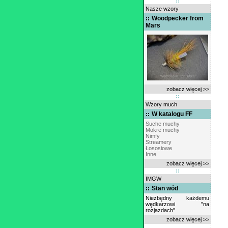
Nasze wzory
Woodpecker from
Mars
zobacz więcej >>
Wzory much
W katalogu FF
Suche muchy
Mokre muchy
Nimfy
Streamery
Łososiowe
Inne
zobacz więcej >>
IMGW
Stan wód
Niezbędny każdemu
wędkarzowi "na
rozjazdach"
zobacz więcej >>