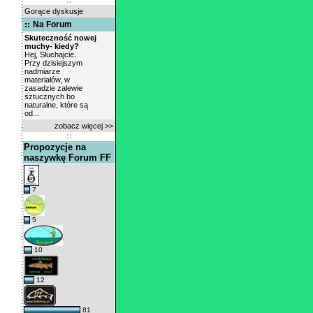
Gorące dyskusje
Na Forum
Skuteczność nowej
muchy- kiedy?
Hej, Słuchajcie.
Przy dzisiejszym
nadmiarze
materiałów, w
zasadzie zalewie
sztucznych bo
naturalne, które są
od...
zobacz więcej >>
Propozycje na
naszywkę Forum FF
7
5
10
12
81