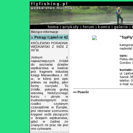
f l y f i s h i n g . p l
home
artykuły
forum
komis
galerie
|
|
|
|
|
Bieżące informacje
Pstrąg i Lipień nr 42
"TopFly
KRÓLEWSKI PORADNIK
kategori
WĘDKARSKI Z INDII Z
nadesłał
XII W.
opis:
Jednym z
Pełna of
najważniejszych źródeł
Gordon, i
do poznania dziejów
wędkarstwa w świecie
kontakt:
jest fragment induskiej
ul. Lipiń
księgi Manasollasa z XII
Sanok 3
w., w której jest opis
telefon: 
połowu na wędkę, jako
e-mail: t
formy rozrywki. To
źródło, pokrytę grubą
<< Powrót
warstwą historycznego
kurzu i ukryte w
trudnodostępnym oraz
rzadko czytanym
czasopiśmie w Europie,
jest nieznane szerszemu
kręgowi osób piszących
o dziejach wędkarstwa,
gdyż w żadnej ze
znanych mi prac nie jest
ono cytowane.