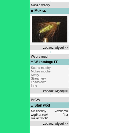
Nasze wzory
Mokra.
zobacz więcej >>
Wzory much
W katalogu FF
Suche muchy
Mokre muchy
Nimfy
Streamery
Łososiowe
Inne
zobacz więcej >>
IMGW
Stan wód
Niezbędny każdemu
wędkarzowi "na
rozjazdach"
zobacz więcej >>