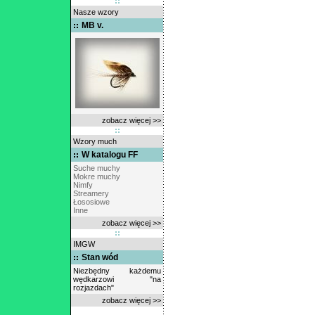
Nasze wzory
MB v.
zobacz więcej >>
Wzory much
W katalogu FF
Suche muchy
Mokre muchy
Nimfy
Streamery
Łososiowe
Inne
zobacz więcej >>
IMGW
Stan wód
Niezbędny każdemu
wędkarzowi "na
rozjazdach"
zobacz więcej >>