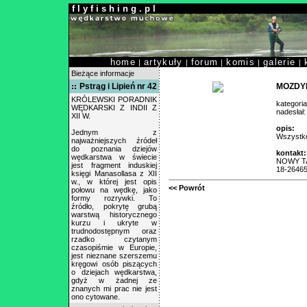
f l y f i s h i n g . p l
home
artykuły
forum
komis
galerie
|
|
|
|
|
Bieżące informacje
Pstrąg i Lipień nr 42
MOZDY
KRÓLEWSKI PORADNIK
kategori
WĘDKARSKI Z INDII Z
nadesłał
XII W.
opis:
Jednym z
Wszystk
najważniejszych źródeł
do poznania dziejów
kontakt:
wędkarstwa w świecie
NOWY T
jest fragment induskiej
18-2646
księgi Manasollasa z XII
w., w której jest opis
<< Powrót
połowu na wędkę, jako
formy rozrywki. To
źródło, pokrytę grubą
warstwą historycznego
kurzu i ukryte w
trudnodostępnym oraz
rzadko czytanym
czasopiśmie w Europie,
jest nieznane szerszemu
kręgowi osób piszących
o dziejach wędkarstwa,
gdyż w żadnej ze
znanych mi prac nie jest
ono cytowane.