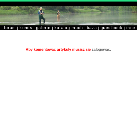
y
forum
komis
galerie
katalog much
baza
guestbook
inne
|
|
|
|
|
|
|
Aby komentowac artykuly musisz sie
zalogowac.