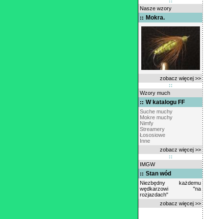
Nasze wzory
Mokra.
zobacz więcej >>
Wzory much
W katalogu FF
Suche muchy
Mokre muchy
Nimfy
Streamery
Łososiowe
Inne
zobacz więcej >>
IMGW
Stan wód
Niezbędny każdemu
wędkarzowi "na
rozjazdach"
zobacz więcej >>