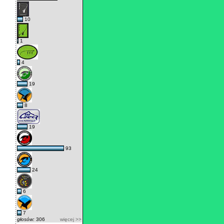
10
1
4
19
8
19
93
24
6
7
głosów:
306
więcej >>