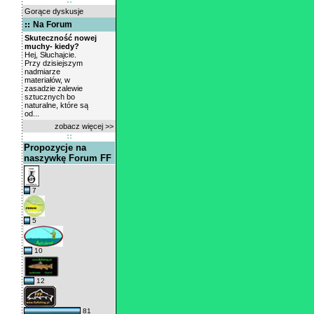
Gorące dyskusje
Na Forum
Skuteczność nowej
muchy- kiedy?
Hej, Słuchajcie.
Przy dzisiejszym
nadmiarze
materiałów, w
zasadzie zalewie
sztucznych bo
naturalne, które są
od...
zobacz więcej >>
Propozycje na
naszywkę Forum FF
7
5
10
12
81