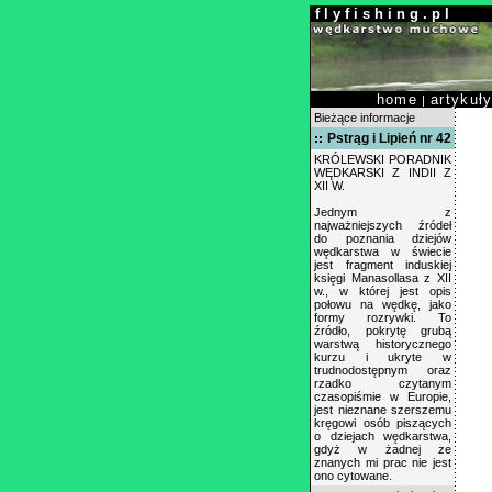
f l y f i s h i n g . p l
home
artykuł
|
Bieżące informacje
Pstrąg i Lipień nr 42
KRÓLEWSKI PORADNIK
WĘDKARSKI Z INDII Z
XII W.
Jednym z
najważniejszych źródeł
do poznania dziejów
wędkarstwa w świecie
jest fragment induskiej
księgi Manasollasa z XII
w., w której jest opis
połowu na wędkę, jako
formy rozrywki. To
źródło, pokrytę grubą
warstwą historycznego
kurzu i ukryte w
trudnodostępnym oraz
rzadko czytanym
czasopiśmie w Europie,
jest nieznane szerszemu
kręgowi osób piszących
o dziejach wędkarstwa,
gdyż w żadnej ze
znanych mi prac nie jest
ono cytowane.