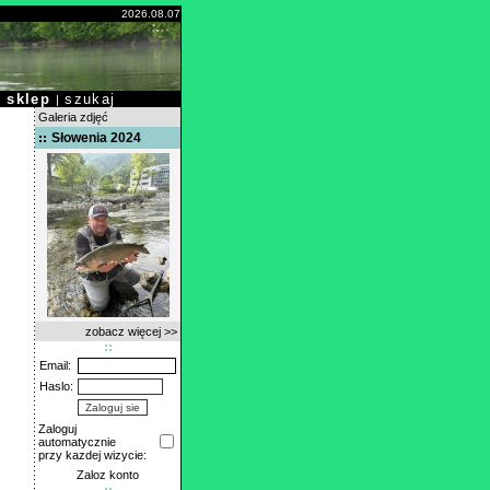
2026.08.07
sklep
szukaj
|
|
Galeria zdjęć
Słowenia 2024
zobacz więcej >>
Email:
Haslo:
Zaloguj
automatycznie
przy kazdej wizycie:
Zaloz konto