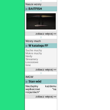
Nasze wzory
BAITFISH
zobacz więcej >>
Wzory much
W katalogu FF
Suche muchy
Mokre muchy
Nimfy
Streamery
Łososiowe
Inne
zobacz więcej >>
IMGW
Stan wód
Niezbędny każdemu
wędkarzowi "na
rozjazdach"
zobacz więcej >>