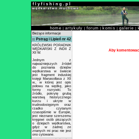
f l y f i s h i n g . p l
home
artykuły
forum
komis
galerie
|
|
|
|
|
Bieżące informacje
Pstrąg i Lipień nr 42
KRÓLEWSKI PORADNIK
WĘDKARSKI Z INDII Z
Aby komentowac 
XII W.
Jednym z
najważniejszych źródeł
do poznania dziejów
wędkarstwa w świecie
jest fragment induskiej
księgi Manasollasa z XII
w., w której jest opis
połowu na wędkę, jako
formy rozrywki. To
źródło, pokrytę grubą
warstwą historycznego
kurzu i ukryte w
trudnodostępnym oraz
rzadko czytanym
czasopiśmie w Europie,
jest nieznane szerszemu
kręgowi osób piszących
o dziejach wędkarstwa,
gdyż w żadnej ze
znanych mi prac nie jest
ono cytowane.